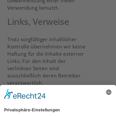
Gewährleistung einer freien
Verwendung benutzt.
Links, Verweise
Trotz sorgfältiger inhaltlicher
Kontrolle übernehmen wir keine
Haftung für die Inhalte externer
Links. Für den Inhalt der
verlinkten Seiten sind
ausschließlich deren Betreiber
verantwortlich.
Bildnachweis
Seite Verbandsleitung:
avatar