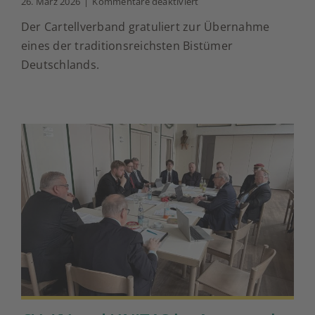
für
26. März 2026
|
Kommentare deaktiviert
Bischof
Der Cartellverband gratuliert zur Übernahme
Heiner
Wilmer
eines der traditionsreichsten Bistümer
SCJ
Deutschlands.
zum
Bischof
von
Münster
ernannt