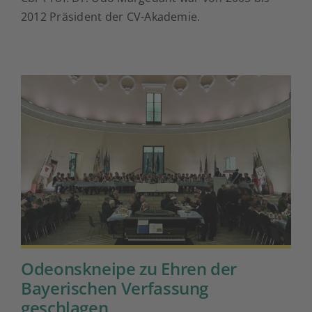
Dr.
2012 Präsident der CV-Akademie.
phil.
Udo
Margedant
(Gf)
verstorben
Odeonskneipe zu Ehren der
Bayerischen Verfassung
geschlagen