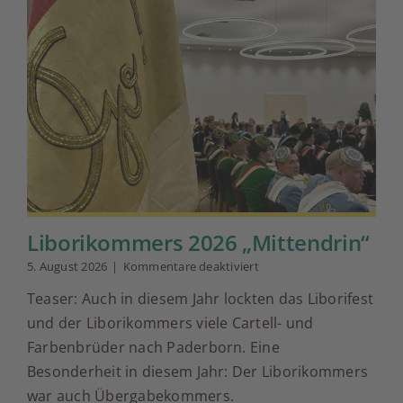
neuen
Generalsekretär
der
Hanns-
Seidel-
Stiftung
ernannt
Liborikommers 2026 „Mittendrin“
für
5. August 2026
|
Kommentare deaktiviert
Liborikommers
Teaser: Auch in diesem Jahr lockten das Liborifest
2026
„Mittendrin“
und der Liborikommers viele Cartell- und
Farbenbrüder nach Paderborn. Eine
Besonderheit in diesem Jahr: Der Liborikommers
war auch Übergabekommers.