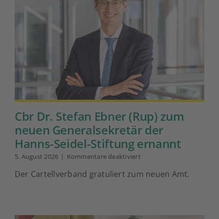
Cbr Dr. Stefan Ebner (Rup) zum
neuen Generalsekretär der
Hanns-Seidel-Stiftung ernannt
für
5. August 2026
|
Kommentare deaktiviert
Cbr
Der Cartellverband gratuliert zum neuen Amt.
Dr.
Stefan
Ebner
(Rup)
zum