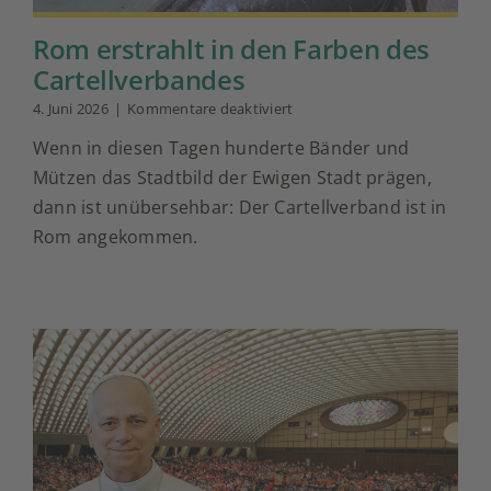
Rom erstrahlt in den Farben des
Cartellverbandes
für
4. Juni 2026
|
Kommentare deaktiviert
Rom
Wenn in diesen Tagen hunderte Bänder und
erstrahlt
in
Mützen das Stadtbild der Ewigen Stadt prägen,
den
dann ist unübersehbar: Der Cartellverband ist in
Farben
des
Rom angekommen.
Cartellverbandes