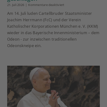
für
21. Juli 2026
|
Kommentare deaktiviert
Odeonskneipe
Am 14. Juli luden Cartellbruder Staatsminister
zu
Ehren
Joachim Herrmann (FcC) und der Verein
der
Katholischer Korporationen München e. V. (KKM)
Bayerischen
Verfassung
wieder in das Bayerische Innenministerium – dem
geschlagen
Odeon - zur inzwischen traditionellen
Odeonskneipe ein.