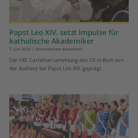
Papst Leo XIV. setzt Impulse für
katholische Akademiker
für
7. Juni 2026
|
Kommentare deaktiviert
Papst
Die 140. Cartellversammlung des CV in Rom von
Leo
XIV.
der Audienz bei Papst Leo XIV. geprägt.
setzt
Impulse
für
katholische
Akademiker