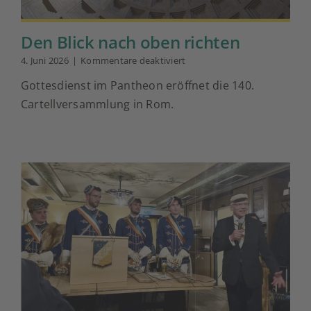
Den Blick nach oben richten
für
4. Juni 2026
|
Kommentare deaktiviert
Den
Gottesdienst im Pantheon eröffnet die 140.
Blick
nach
Cartellversammlung in Rom.
oben
richten