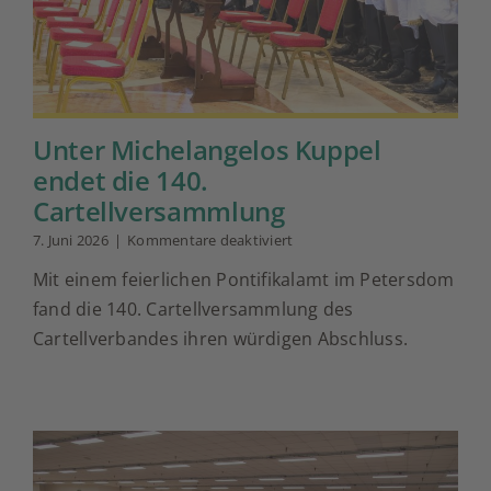
Unter Michelangelos Kuppel
endet die 140.
Cartellversammlung
für
7. Juni 2026
|
Kommentare deaktiviert
Unter
Mit einem feierlichen Pontifikalamt im Petersdom
Michelangelos
Kuppel
fand die 140. Cartellversammlung des
endet
Cartellverbandes ihren würdigen Abschluss.
die
140.
Cartellversammlung