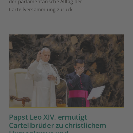
der parlamentarische Alltag der
beraten
Cartellversammlung zurück.
Papst Leo XIV. ermutigt
Cartellbrüder zu christlichem