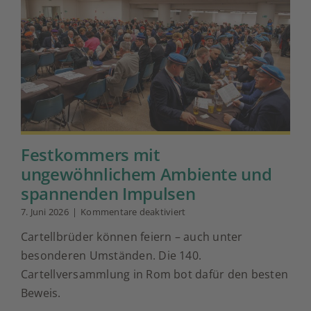
Festkommers mit
ungewöhnlichem Ambiente und
spannenden Impulsen
für
7. Juni 2026
|
Kommentare deaktiviert
Festkommers
Cartellbrüder können feiern – auch unter
mit
ungewöhnlichem
besonderen Umständen. Die 140.
Ambiente
Cartellversammlung in Rom bot dafür den besten
und
spannenden
Beweis.
Impulsen