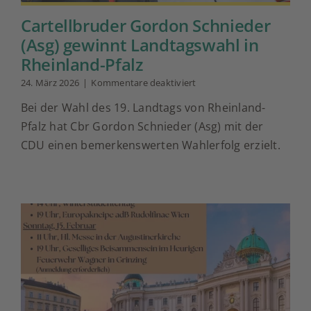
Cartellbruder Gordon Schnieder
(Asg) gewinnt Landtagswahl in
Rheinland-Pfalz
für
24. März 2026
|
Kommentare deaktiviert
Cartellbruder
Bei der Wahl des 19. Landtags von Rheinland-
Gordon
Schnieder
Pfalz hat Cbr Gordon Schnieder (Asg) mit der
(Asg)
CDU einen bemerkenswerten Wahlerfolg erzielt.
gewinnt
Landtagswahl
in
Rheinland-
Pfalz