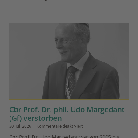
Cbr Prof. Dr. phil. Udo Margedant
(Gf) verstorben
für
30. Juli 2026
|
Kommentare deaktiviert
Cbr
Cbr Prof. Dr. Udo Margedant war von 2005 bis
Prof.