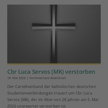
Cbr Luca Servos (MK) verstorben
für
18. Mai 2026
|
Kommentare deaktiviert
Cbr
Der Cartellverband der katholischen deutschen
Luca
Servos
Studentenverbindungen trauert um Cbr Luca
(MK)
Servos (Mk), der im Alter von 28 Jahren am 5. Mai
verstorben
2026 unerwartet verstorben ist.