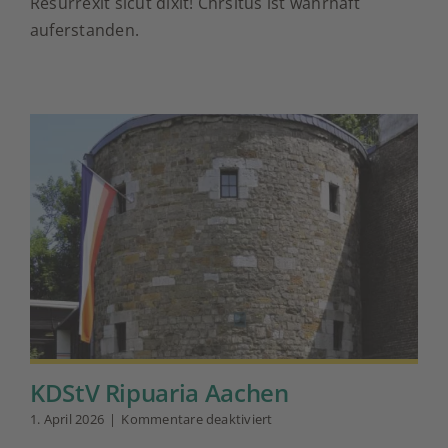
Resurrexit sicut dixit! Chrsitus ist wahrhaft
und
gesegnete
auferstanden.
Ostern
KDStV Ripuaria Aachen
für
1. April 2026
|
Kommentare deaktiviert
KDStV