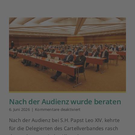
Nach der Audienz wurde beraten
für
6. Juni 2026
|
Kommentare deaktiviert
Nach
Nach der Audienz bei S.H. Papst Leo XIV. kehrte
der
Audienz
für die Delegierten des Cartellverbandes rasch
wurde