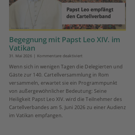
Begegnung mit Papst Leo XIV. im
Vatikan
für
31. Mai 2026
|
Kommentare deaktiviert
Begegnung
Wenn sich in wenigen Tagen die Delegierten und
mit
Papst
Gäste zur 140. Cartellversammlung in Rom
Leo
versammeln, erwartet sie ein Programmpunkt
XIV.
im
von außergewöhnlicher Bedeutung: Seine
Vatikan
Heiligkeit Papst Leo XIV. wird die Teilnehmer des
Cartellverbandes am 5. Juni 2026 zu einer Audienz
im Vatikan empfangen.