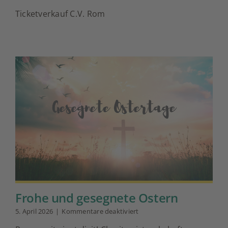
C.V.
Ticketverkauf C.V. Rom
Rom
Kartenkauf
Frohe und gesegnete Ostern
für
5. April 2026
|
Kommentare deaktiviert
Frohe