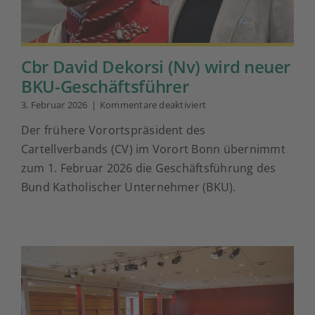
Cbr David Dekorsi (Nv) wird neuer
BKU-Geschäftsführer
für
3. Februar 2026
|
Kommentare deaktiviert
Cbr
Der frühere Vorortspräsident des
David
Dekorsi
Cartellverbands (CV) im Vorort Bonn übernimmt
(Nv)
zum 1. Februar 2026 die Geschäftsführung des
wird
neuer
Bund Katholischer Unternehmer (BKU).
BKU-
Geschäftsführer