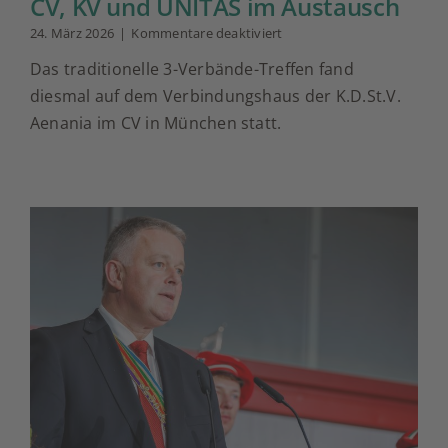
CV, KV und UNITAS im Austausch
für
24. März 2026
|
Kommentare deaktiviert
CV,
Das traditionelle 3-Verbände-Treffen fand
KV
und
diesmal auf dem Verbindungshaus der K.D.St.V.
UNITAS
Aenania im CV in München statt.
im
Austausch