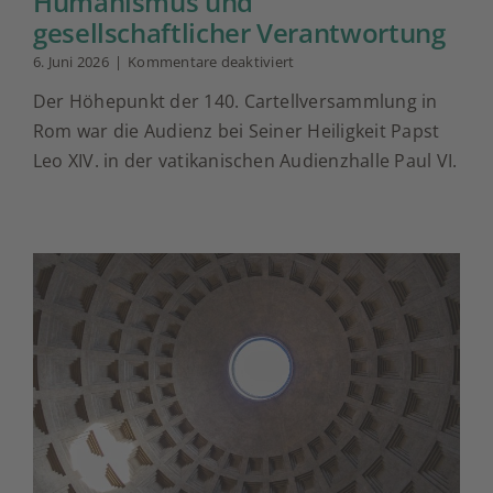
Humanismus und
gesellschaftlicher Verantwortung
für
6. Juni 2026
|
Kommentare deaktiviert
Papst
Der Höhepunkt der 140. Cartellversammlung in
Leo
XIV.
Rom war die Audienz bei Seiner Heiligkeit Papst
ermutigt
Leo XIV. in der vatikanischen Audienzhalle Paul VI.
Cartellbrüder
zu
christlichem
Humanismus
und
gesellschaftlicher
Verantwortung