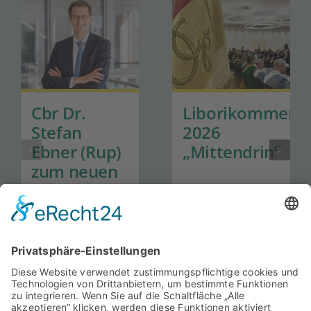
Cbr Dr.
Liborikommers
Stefan
2026
Ebner (Rup)
„Mittendrin“
zum neuen
Generalsekretär
der Hanns-
Seidel-
Stiftung
ernannt