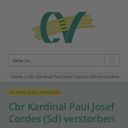
Zum
Inhalt
springen
Gehe zu ...
Home
»
Cbr Kardinal Paul Josef Cordes (Sd) verstorben
15. MÄRZ 2024
/
AKTUELLES
Cbr Kardinal Paul Josef
Cordes (Sd) verstorben