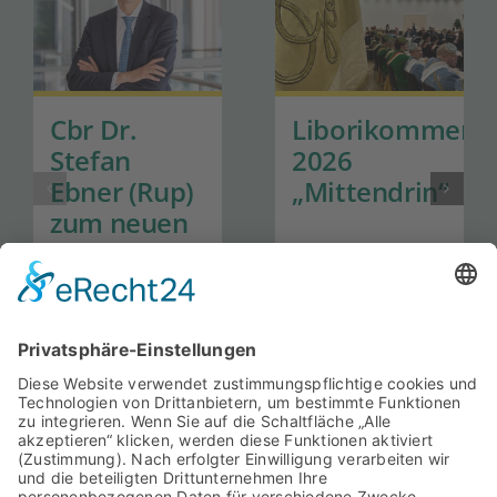
Cbr Dr.
Liborikommers
Stefan
2026
Ebner (Rup)
„Mittendrin“
zum neuen
Generalsekretär
der Hanns-
Seidel-
Stiftung
ernannt