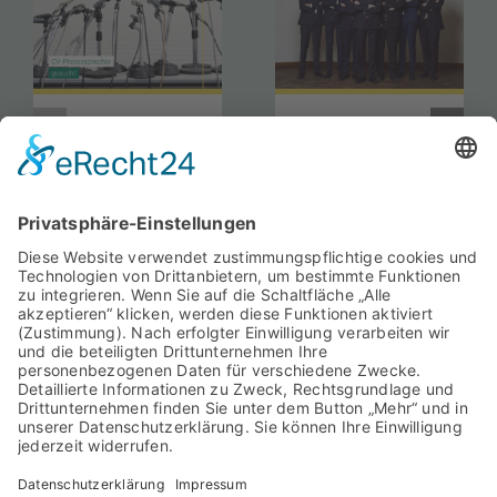
CV-
Amtszeit
Pressesprecher
des Vororts
gesucht
München
2026/2027
beginnt