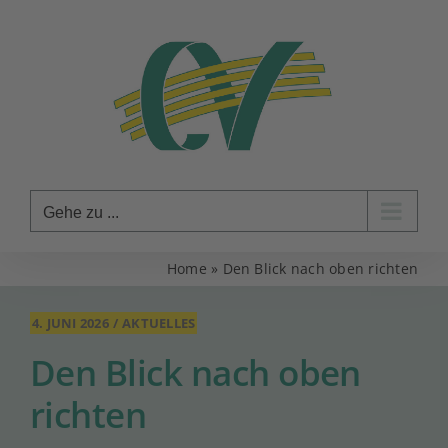
Zum
Inhalt
springen
Gehe zu ...
Home
»
Den Blick nach oben richten
4. JUNI 2026
/
AKTUELLES
Den Blick nach oben
richten