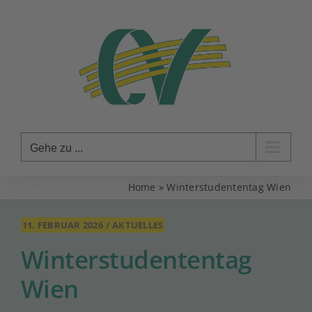
Zum
Inhalt
springen
Gehe zu ...
Home
»
Winterstudententag Wien
11. FEBRUAR 2026
/
AKTUELLES
Winterstudententag
Wien