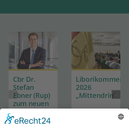
Cbr Dr.
Liborikommers
Stefan
2026
Ebner (Rup)
„Mittendrin“
zum neuen
Generalsekretär
der Hanns-
Seidel-