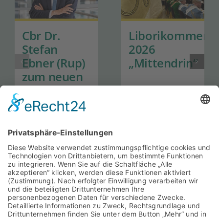
Cbr Dr.
Liborikommers
Stefan
2026
Ebner (Rup)
„Mittendrin“
zum neuen
Generalsekretär
der Hanns-
Seidel-
Stiftung
ernannt