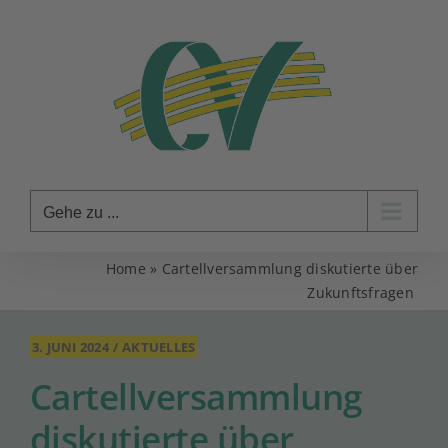
Zum
Inhalt
springen
Gehe zu ...
Home
»
Cartellversammlung diskutierte über
Zukunftsfragen
3. JUNI 2024
/
AKTUELLES
Cartellversammlung
diskutierte über