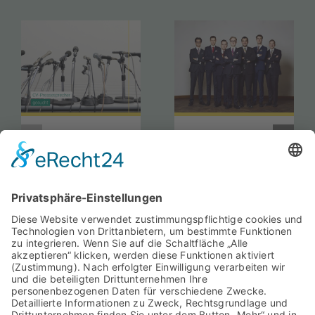
CV-
Amtszeit
Pressesprecher
des Vororts
gesucht
München
2026/2027
beginnt