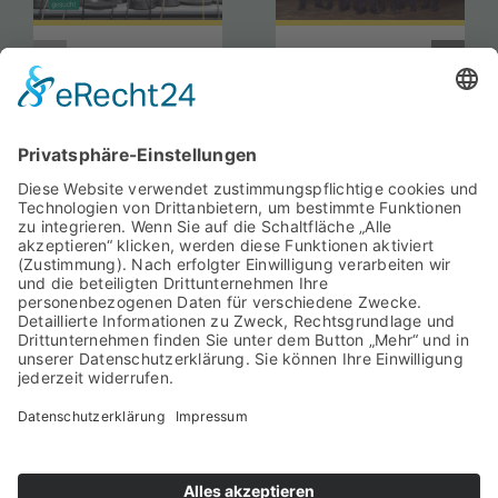
CV-
Amtszeit
Pressesprecher
des Vororts
gesucht
München
2026/2027
beginnt