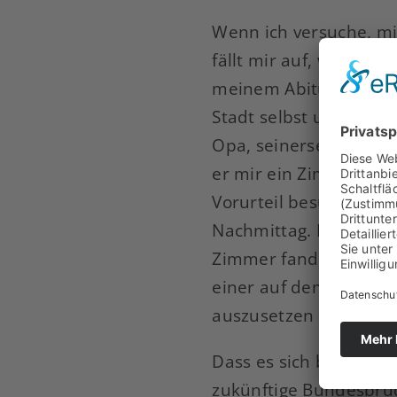
Wenn ich versuche, mi
fällt mir auf, wie sch
meinem Abitur entschi
Stadt selbst umzuziehe
Opa, seinerseits Alter
er mir ein Zimmer org
Vorurteil besuchte i
Nachmittag. Es wurde g
Zimmer fanden wir bei
einer auf dem Boden l
auszusetzen und besch
Dass es sich bei den
zukünftige Bundesbrüd