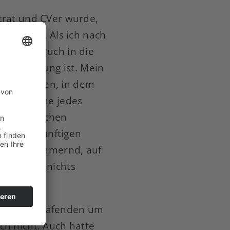
trat und CVer wurde,
nnen ist. Als ich nach
glichst auch in die
e Verbindung ist. Mein
im zu zeigen, in dem
r auch ohne jedes
 sommerlichen
einem zukünftigen
fest schlummernd, auf
d Leuten nichts
ratze Schlafenden um
ch nicht. Auch hatte