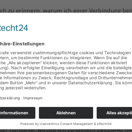
ch zu erinnern, warum ich einer Verbindung bei
wer die Frage nach dem Warum von dem Wie zu tre
ed, in Hannover ein Studium zu beginnen und mö
n, hatte ich keine Vorstellungen davon, was ein
 Herr bei der Suevia, bot mir an, mir ein Wohnhe
anisieren könnte. Mit fehlendem Vorwissen, abe
ch mit ihm zusammen das besagte Haus an einem
egrillt, alle dort erschienen mir nett, und in m
 der Besichtigung noch den vorherigen Mieter, 
iegenden Matratze. Kurzum: Ich fand an Haus un
loss einzuziehen.
 an dem Abend anwesenden und dem auf der Mat
er handelte, wusste ich zu diesem Zeitpunkt no