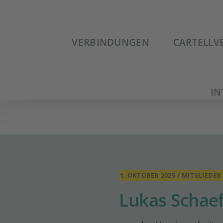
Zum
Inhalt
springen
VERBINDUNGEN
CARTELLV
IN
1. OKTOBER 2025
/
MITGLIEDER 
Lukas Schaef