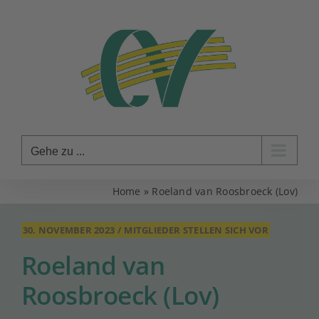
Zum
Inhalt
springen
Gehe zu ...
Home
»
Roeland van Roosbroeck (Lov)
30. NOVEMBER 2023
/
MITGLIEDER STELLEN SICH VOR
Roeland van
Roosbroeck (Lov)