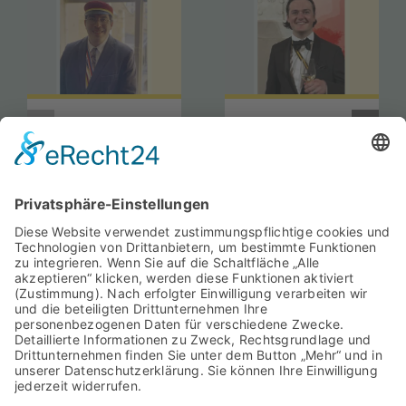
Dr. Ignacio
Theo
Garcia
Hoenhorst
Lascurain
(Sv)
Bernstorff
(Cp)