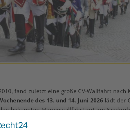
2010, fand zuletzt eine große CV-Wallfahrt nach K
Wochenende des 13. und 14. Juni 2026
lädt der 
 den bekannten Marienwallfahrtsort am Niederrh
 von unserem vormaligen CV-Seelsorger
Cbr Jean-
ischof von Luxemburg und Mitglied des Päpstlich