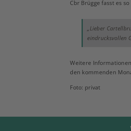
Cbr Brügge fasst es s
„Lieber Cartellbr
eindrucksvollen 
Weitere Informatione
den kommenden Mona
Foto: privat