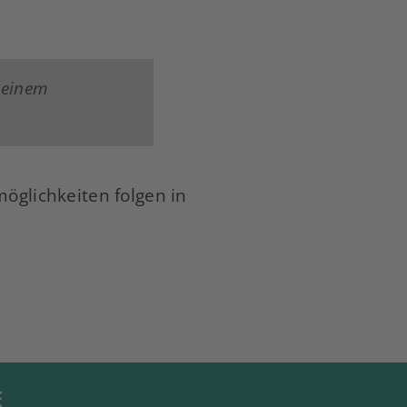
u einem
glichkeiten folgen in
E