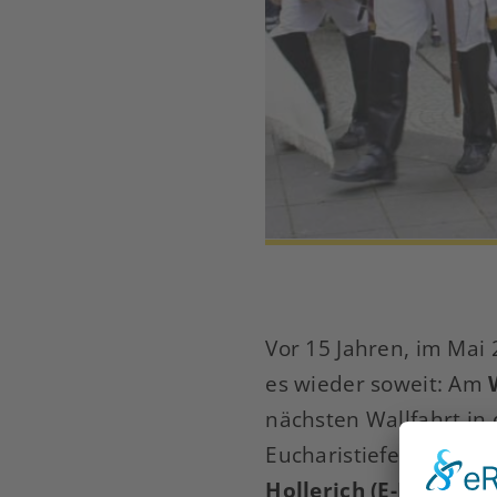
Vor 15 Jahren, im Mai 
es wieder soweit: Am
nächsten Wallfahrt in
Eucharistiefeier wird
Hollerich (E-Rh)
, Erzb