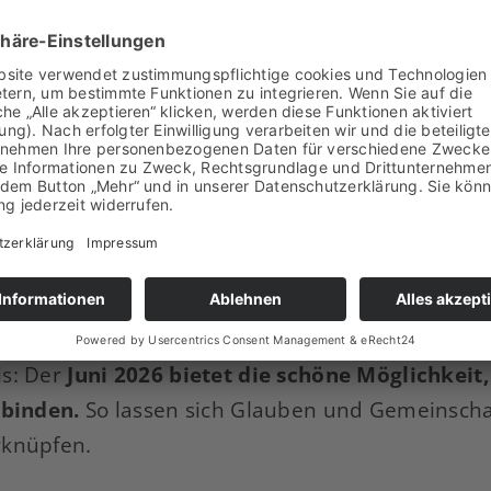
s im Rahmen der Wallfahrt wird durch eine Fes
Joachim Herrmann (FcC),
bereichert.
CV-Wallfahrt Kevelaer 2026 vom eigens eingesetzt
unter Vorsitz von
Cbr Rudolf-D. Brügge (G-S),
de
bach. Bereits jetzt ergeht die herzliche Einladu
el, den Termin frühzeitig in ihre Jahresplanu
teilzunehmen.
is: Der
Juni 2026 bietet die schöne Möglichkeit,
rbinden.
So lassen sich Glauben und Gemeinschaf
rknüpfen.