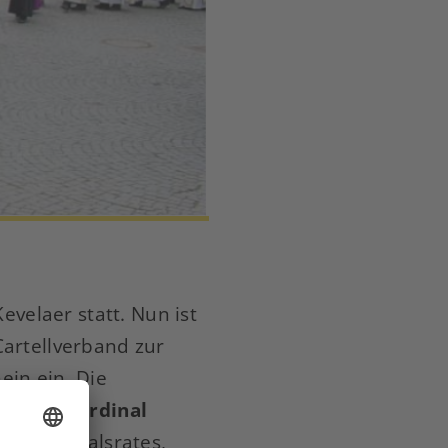
evelaer statt. Nun ist
Cartellverband zur
ein ein. Die
Claude Kardinal
en Kardinalsrates,