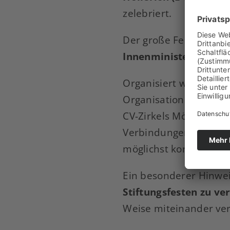
zelebriert.
Der große Festkommer
Innenministers, Cbr 
Organisiert wird die 
Organisationskomitee 
CV-Zirkels Mönchenglad
Verbindungen und Zirk
möglichst korporativ 
Ein besonderer Hinwe
Stiftungsfesten zu ve
Weise miteinander ve