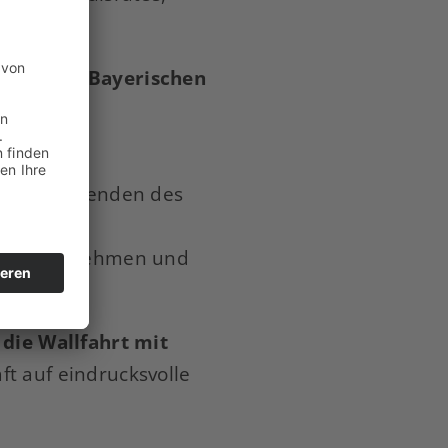
trede des
Bayerischen
en
m Vorsitzenden des
ng an alle
ngen aufzunehmen und
 die Wallfahrt mit
t auf eindrucksvolle