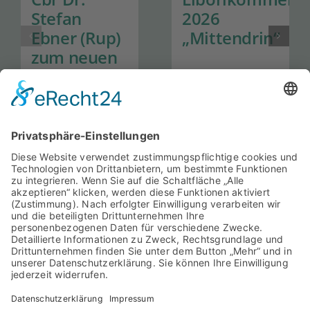
Stefan
2026
Ebner (Rup)
„Mittendrin“
zum neuen
Generalsekretär
der Hanns-
Seidel-
Stiftung
ernannt