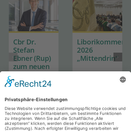
Cbr Dr.
Liborikommers
Stefan
2026
Ebner (Rup)
„Mittendrin“
zum neuen
Generalsekretär
der Hanns-
Seidel-
Stiftung
ernannt