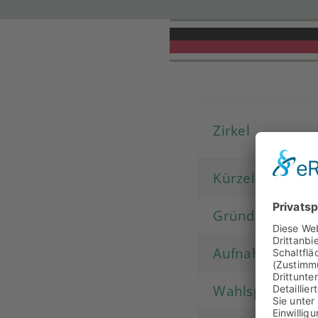
Zirkel
Kürzel
Gründung
Aufnahme in de
Wahlspruch