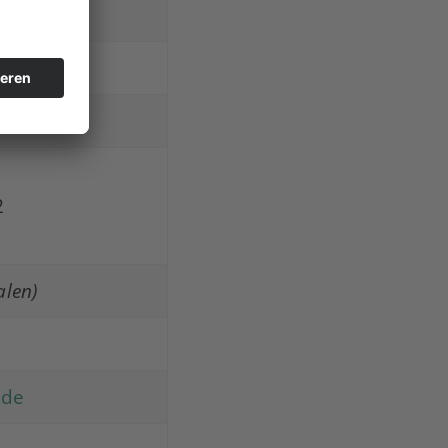
ß
2
alen)
.de