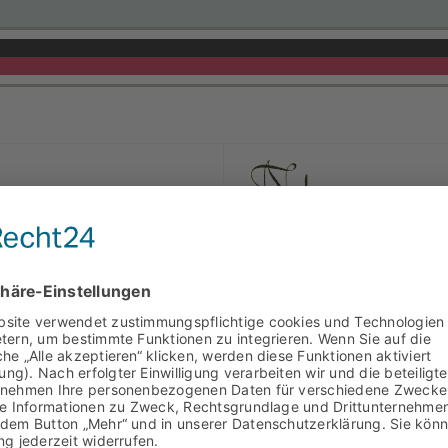
Ndm
02.02.1929
n CV
1929
Treu und stark