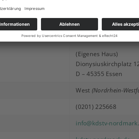
n
weiß-schwarz-rot-wei
rot-schwarz-rot
weiß, Tuch, Teller
(Eigenes Haus)
Dionysiuskirchplatz 1
D – 45355 Essen
West
(Nordrhein-Westf
(0201) 225668
info@kdstv-nordmark