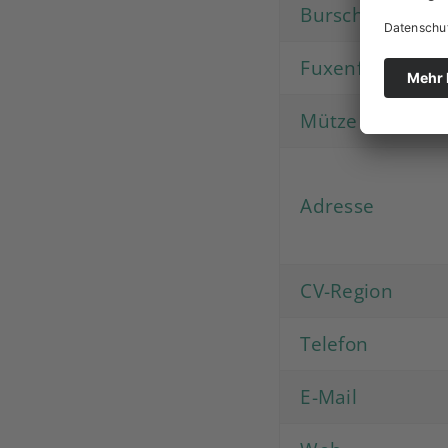
Burschenfarbe
Fuxenfarben
Mütze
Adresse
CV-Region
Telefon
E-Mail