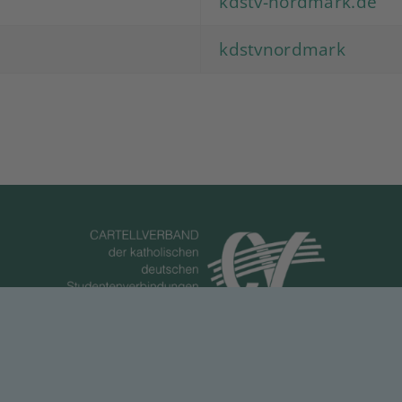
kdstv-nordmark.de
kdstvnordmark
Datenschutzerklärung
Impressum
Sitemap