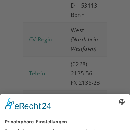
D – 53113
Bonn
West
CV-Region
(Nordrhein-
Westfalen)
(0228)
Telefon
2135-56,
FX 2135-23
x@bavaria-
E-Mail
bonn.de
bavaria-
Web