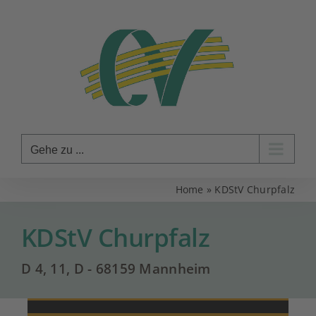
Zum
Inhalt
springen
Gehe zu ...
Home
»
KDStV Churpfalz
KDStV Churpfalz
D 4, 11, D - 68159 Mannheim