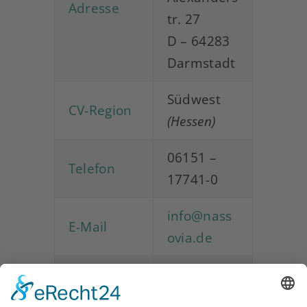
Adresse
tr. 27
D – 64283
Darmstadt
Südwest
CV-Region
(Hessen)
06151 –
Telefon
17741-0
info@nass
E-Mail
ovia.de
nassovia.d
Web
e