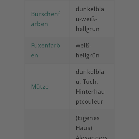
dunkelbla
Burschenf
u-weiß-
arben
hellgrün
Fuxenfarb
weiß-
en
hellgrün
dunkelbla
u, Tuch,
Mütze
Hinterhau
ptcouleur
(Eigenes
Haus)
Alexanders