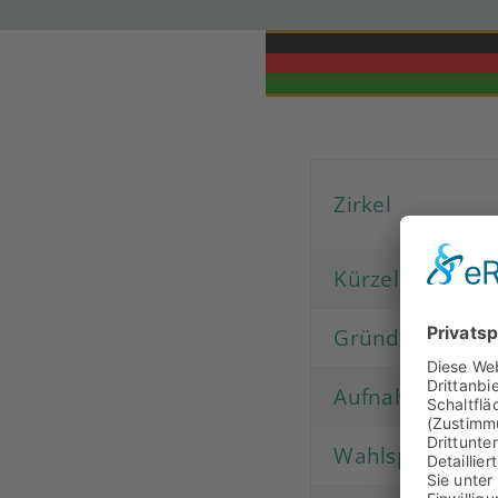
Zirkel
Kürzel
Gründung
Aufnahme in de
Wahlspruch