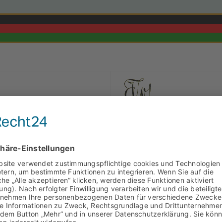
Va
28.01.1905
n CV
1905
Deutsche Treue aller