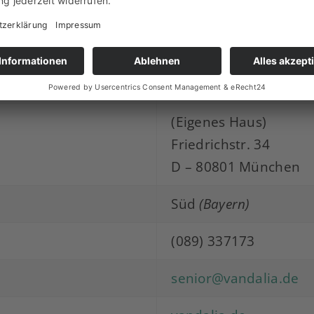
n
schwarz-rot-grün
rot-schwarz-rot
kirschrot, Tuch, Teller
(Eigenes Haus)
Friedrichstr. 34
D – 80801 München
Süd
(Bayern)
(089) 337173
senior@vandalia.de