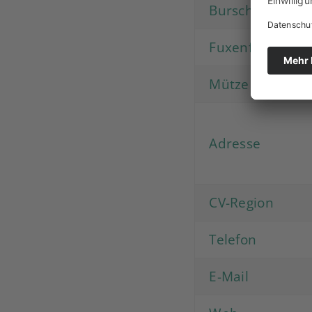
Burschenfarbe
Fuxenfarben
Mütze
Adresse
CV-Region
Telefon
E-Mail