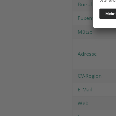
Burschenfarbe
Fuxenfarben
Mütze
Adresse
CV-Region
E-Mail
Web