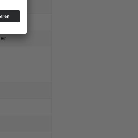
nge
ler