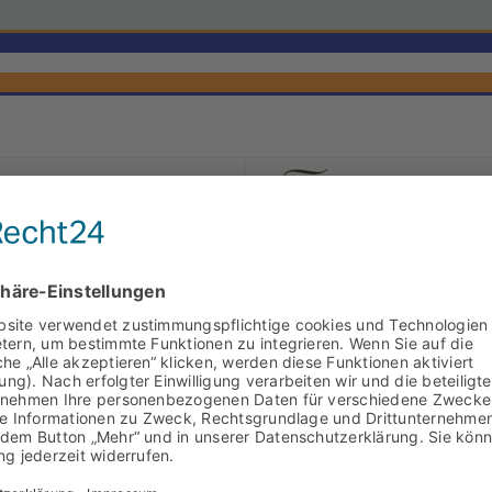
Vc
26.02.1897
n CV
1897
Virtuti victoria