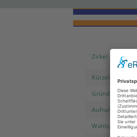
Zirkel
Kürzel
Gründung
Aufnahme in de
Wahlspruch