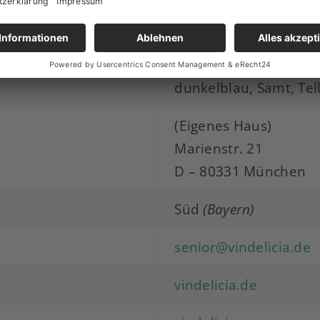
n
dunkelblau-weiß-ora
dunkelblau-orange
dunkelblau, Samt, Tel
(Eigenes Haus)
Marienstr. 21
D – 80331 München
Süd
(Bayern)
senior@vindelicia.de
vindelicia.de