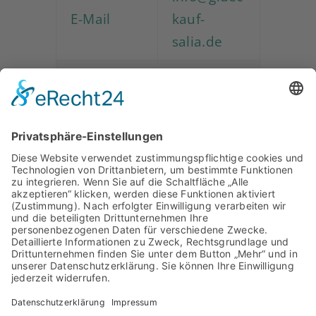
E-Mail
kauf-
salia.de
glueckauf-
Web
salia.de
glueckaufs
Instagram
alia