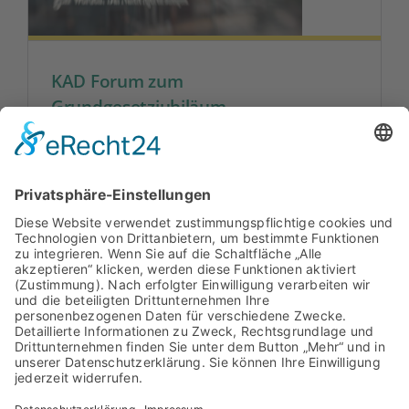
KAD Forum zum
Grundgesetzjubiläum
75 Jahre Grundgesetz stehen im
Mittelpunkt des KAD-Forums im Oktober in
Bonn.