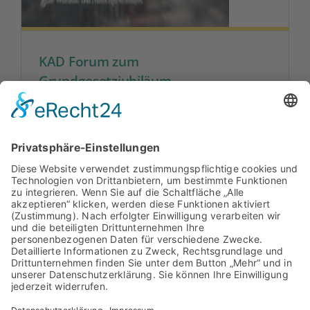
KAD Forum zum
Grundgesetzjubiläum
75 Jahre Grundgesetz stehen im
Mittelpunkt des KAD-Forums im Oktober in
Bonn.